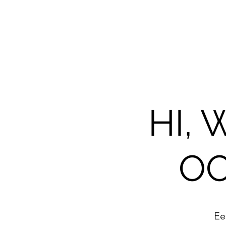
HI,
OO
Ee