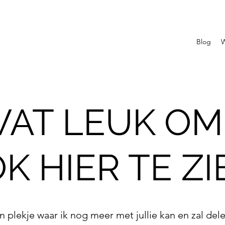
Blog
W
 WAT LEUK OM
K HIER TE ZI
n plekje waar ik nog meer met jullie kan en zal del