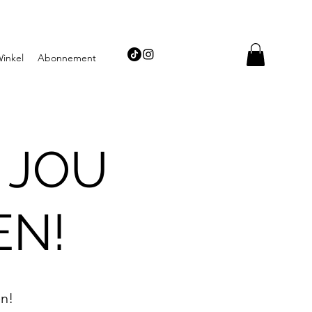
inkel
Abonnement
 JOU
EN!
en!