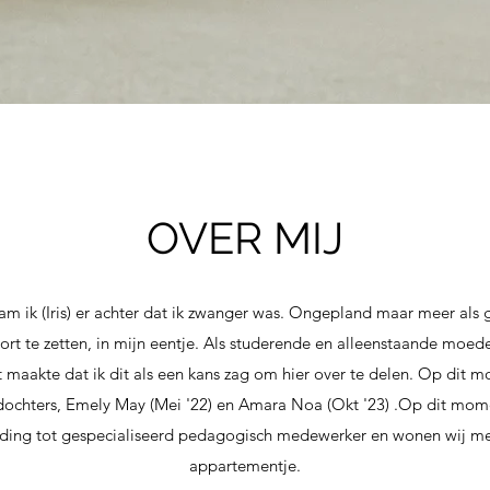
OVER MIJ
wam ik (Iris) er achter dat ik zwanger was. Ongepland maar meer als 
t te zetten, in mijn eentje. Als studerende en alleenstaande moeder 
t maakte dat ik dit als een kans zag om hier over te delen. Op dit m
 dochters, Emely May (Mei '22) en Amara Noa (Okt '23) .Op dit mom
ding tot gespecialiseerd pedagogisch medewerker en wonen wij met 
appartementje.