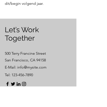
dit/begin volgend jaar.
Let’s Work
Together
500 Terry Francine Street
San Francisco, CA 94158
E-Mail:
info@mysite.com
Tel:
123-456-7890
First Name